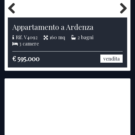
Previous
Next
Appartamento a Ardenza
Rif. V4092
160 mq
2 bagni
3 camere
€ 595.000
vendita