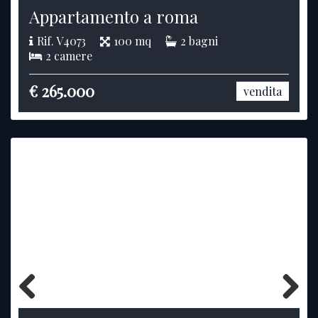
Appartamento a roma
Rif. V4073
100 mq
2 bagni
2 camere
€ 265.000
vendita
Previous
Next