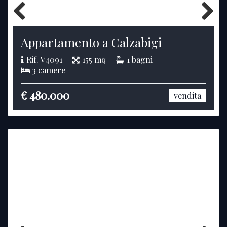
Previous
Next
Appartamento a Calzabigi
Rif. V4091
155 mq
1 bagni
3 camere
€ 480.000
vendita