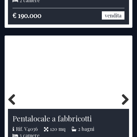
2 camere
€ 190.000
vendita
Previous
Next
Pentalocale a fabbricotti
Rif. V4036
120 mq
2 bagni
3 camere