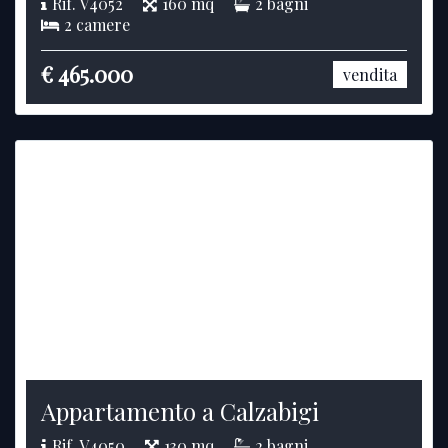
Rif. V4052
160 mq
2 bagni
2 camere
€ 465.000
vendita
Appartamento a Calzabigi
Rif. V4050
130 mq
2 bagni