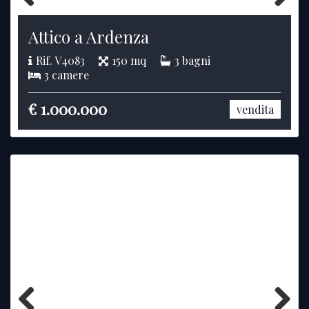
Previous
Next
Attico a Ardenza
Rif. V4083
150 mq
3 bagni
3 camere
€ 1.000.000
vendita