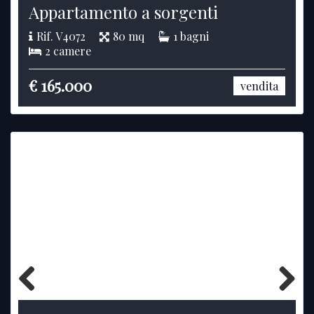
Appartamento a sorgenti
Rif. V4072
80 mq
1 bagni
2 camere
€ 165.000
vendita
Previous
Next