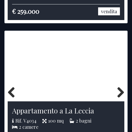
€ 259.000
vendita
Previous
Next
Appartamento a La Leccia
Rif. V4034
100 mq
2 bagni
2 camere