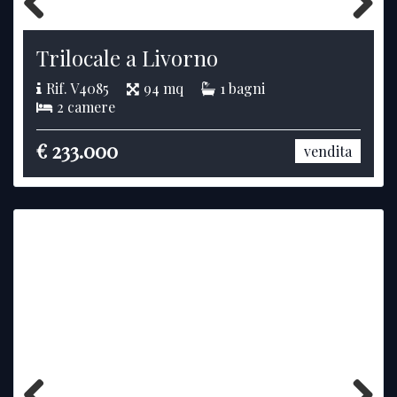
Previous
Next
Trilocale a Livorno
Rif. V4085
94 mq
1 bagni
2 camere
€ 233.000
vendita