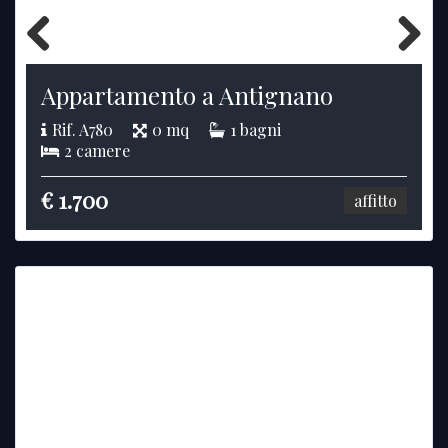
Previous
Next
Appartamento a Antignano
Rif. A780
0 mq
1 bagni
2 camere
€ 1.700
affitto