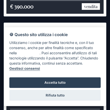
€ 390.000
vendita
🍪 Questo sito utilizza i cookie
Utilizziamo i cookie per finalità tecniche e, con il tuo
consenso, anche per altre finalità come specificato
nella
cookie policy
. Puoi acconsentire all’utilizzo di tali
tecnologie utilizzando il pulsante “Accetta”. Chiudendo
questa informativa, continui senza accettare.
Gestisci consensi
Previous
Next
Accetta tutto
Quadrilocale a Guasticce
Rifiuta tutto
Rif. A775
110 mq
1 bagni
3 camere