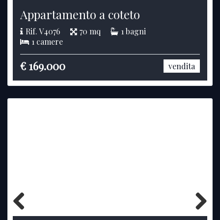
Previous
Next
Appartamento a coteto
Rif. V4076
70 mq
1 bagni
1 camere
€ 169.000
vendita
Previous
Next