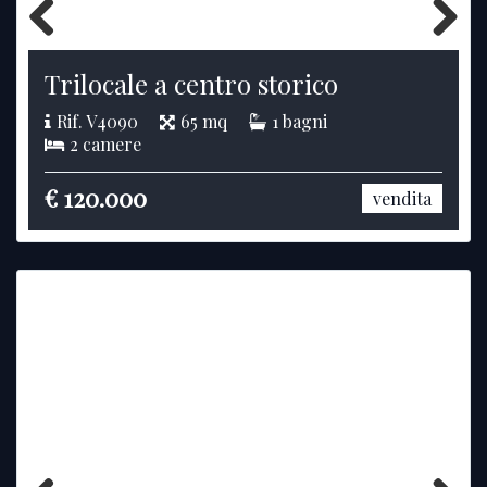
Previous
Next
Trilocale a centro storico
Rif. V4090
65 mq
1 bagni
2 camere
€ 120.000
vendita