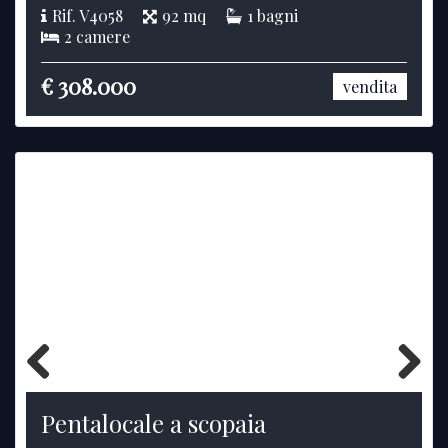
Rif. V4058
92 mq
1 bagni
2 camere
€ 308.000
vendita
Previous
Next
Pentalocale a scopaia