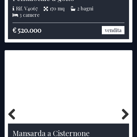
Rif. V4067
170 mq
2 bagni
3 camere
€ 520.000
vendita
Previous
Next
Mansarda a Cisternone