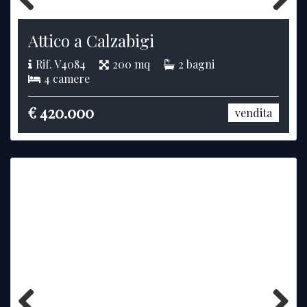
Previous
Next
Attico a Calzabigi
Rif. V4084
200 mq
2 bagni
4 camere
€ 420.000
vendita