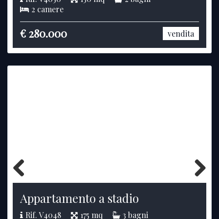
2 camere
€ 280.000
vendita
Previous
Next
Appartamento a stadio
Rif. V4048
175 mq
3 bagni