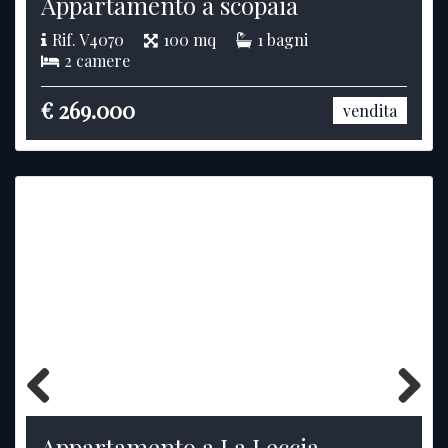
Appartamento a scopaia
Rif. V4070
100 mq
1 bagni
2 camere
€ 269.000
vendita
Previous
Next
Appartamento a La Leccia