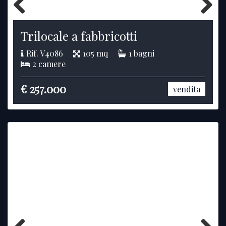
Previous
Next
Trilocale a fabbricotti
Rif. V4086
105 mq
1 bagni
2 camere
€ 257.000
vendita