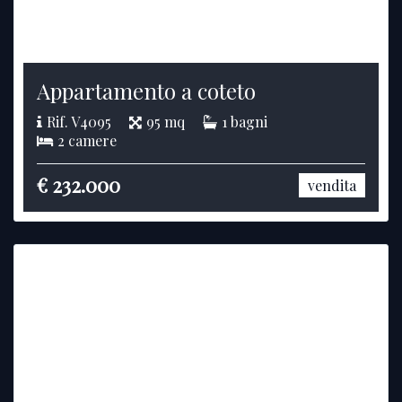
Appartamento a coteto
Rif. V4095
95 mq
1 bagni
2 camere
€ 232.000
vendita