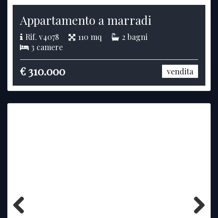
Previous
Next
Appartamento a marradi
Rif. v4078
110 mq
2 bagni
3 camere
€ 310.000
vendita