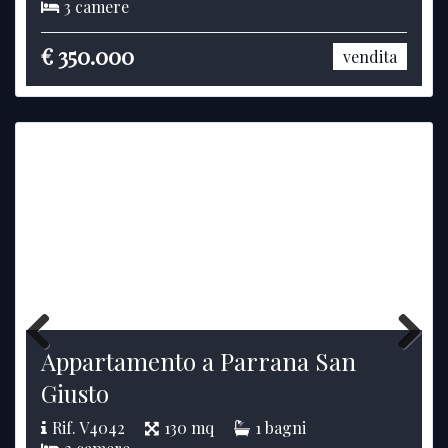
3 camere
€ 350.000
vendita
Appartamento a Parrana San
Previous
Next
Giusto
Rif. V4042
130 mq
1 bagni