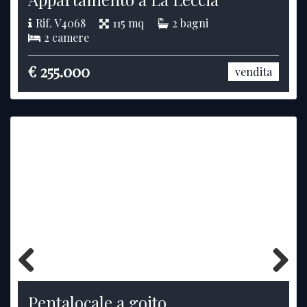
Rif. V4068
115 mq
2 bagni
2 camere
€ 255.000
vendita
Previous
Next
Pentalocale a goito