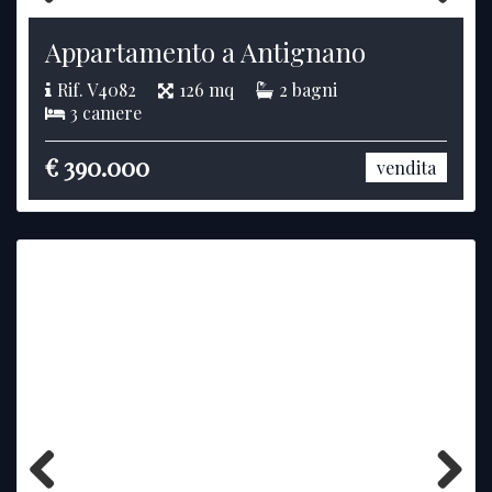
Previous
Next
Appartamento a Antignano
Rif. V4082
126 mq
2 bagni
3 camere
€ 390.000
vendita