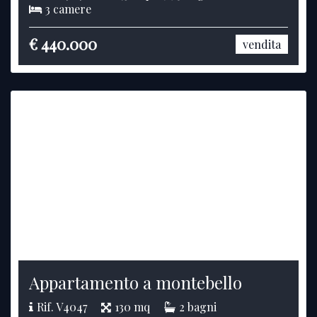
3 camere
€ 440.000
vendita
Appartamento a montebello
Rif. V4047
130 mq
2 bagni