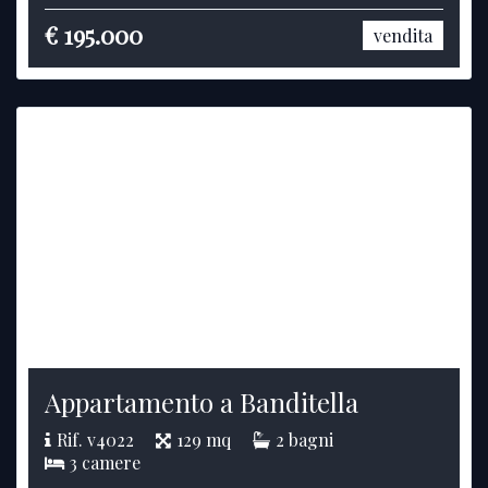
€ 195.000
vendita
Appartamento a Banditella
Rif. v4022
129 mq
2 bagni
3 camere