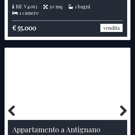
Rif. V4063
30 mq
1 bagni
1 camere
€ 55.000
vendita
Previous
Next
Appartamento a Antignano