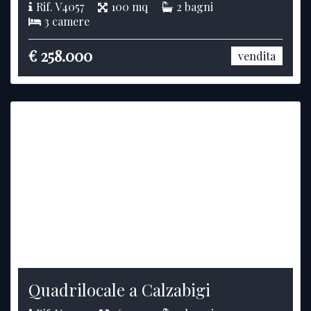
Rif. V4057
100 mq
2 bagni
3 camere
€ 258.000
vendita
Quadrilocale a Calzabigi