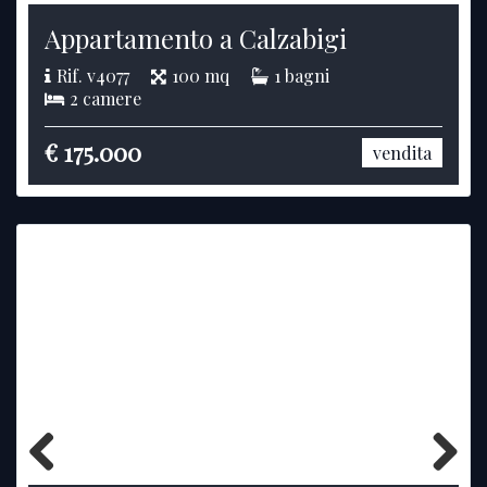
Previous
Next
Appartamento a Calzabigi
Rif. v4077
100 mq
1 bagni
2 camere
€ 175.000
vendita