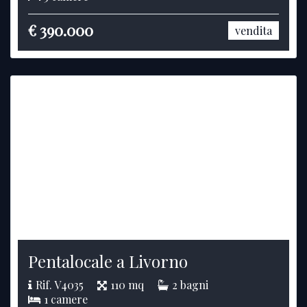
€ 390.000
vendita
Pentalocale a Livorno
Rif. V4035
110 mq
2 bagni
1 camere