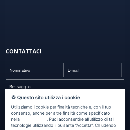
CONTATTACI
🍪 Questo sito utilizza i cookie
Utilizziamo i cookie per finalità tecniche e, con il tuo
dichiaro di aver preso visione e compreso
l'informativa sulla privacy
consenso, anche per altre finalità come specificato
e le
condizioni di utilizzo
del servizio
nella
cookie policy
. Puoi acconsentire all’utilizzo di tali
tecnologie utilizzando il pulsante “Accetta”. Chiudendo