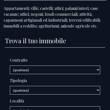
Appartamenti; ville; castelli; attici; palazzi interi; case
vacanze; uffici; negozi; fondi commerciali; attività;
capannoni artigianali ed industriali; terreni edificabili;
immobili a reddito; agriturismi; aziende agricole etc.
Trova il tuo immobile
Contratto
Tipologia
Località