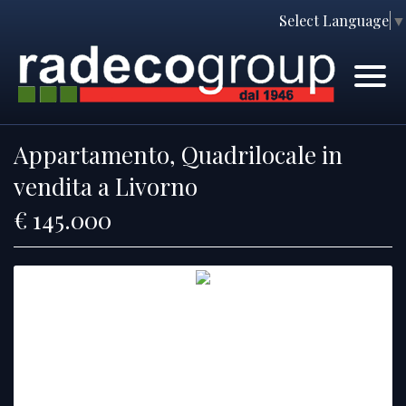
Select Language
▼
Home
Immobili
Chi Siamo
Immobili In Vendita
Appartamento, Quadrilocale in
Servizi
Immobili In Affitto
vendita a Livorno
Contatti
Lascia Una Richiesta
€ 145.000
Proponi Un Immobile
Richiedi Una Valutazione