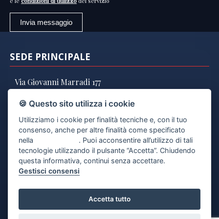
e le
condizioni di utilizzo
del servizio
SEDE PRINCIPALE
Via Giovanni Marradi 177
57125 Livorno (LI)
🍪 Questo sito utilizza i cookie
Tel. 0586 800095
Utilizziamo i cookie per finalità tecniche e, con il tuo
Cell. 340 8099213
consenso, anche per altre finalità come specificato
Email:
info@radecogroup.com
nella
cookie policy
. Puoi acconsentire all’utilizzo di tali
tecnologie utilizzando il pulsante “Accetta”. Chiudendo
P.IVA: 01795900495
questa informativa, continui senza accettare.
Gestisci consensi
DOVE SIAMO
Accetta tutto