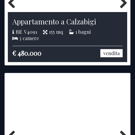
Previous
Next
Appartamento a Calzabigi
Rif. V4091
155 mq
1 bagni
3 camere
€ 480.000
vendita