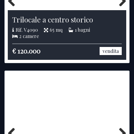
Previous
Next
Trilocale a centro storico
Rif. V4090
65 mq
1 bagni
2 camere
€ 120.000
vendita