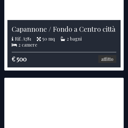
Capannone / Fondo a Centro città
Rif. A781
50 mq
2 bagni
2 camere
€ 500
affitto