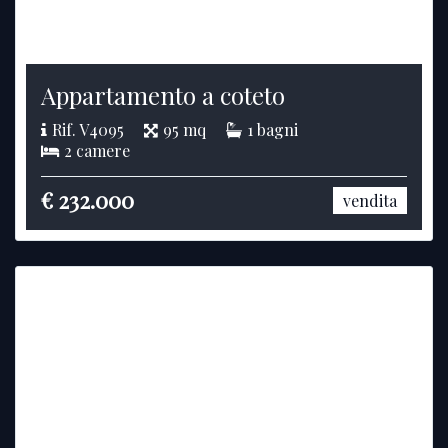
Appartamento a coteto
Rif. V4095
95 mq
1 bagni
2 camere
€ 232.000
vendita