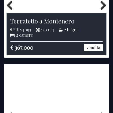
Previous
Next
Terratetto a Montenero
Rif. v4093
120 mq
2 bagni
2 camere
€ 367.000
vendita