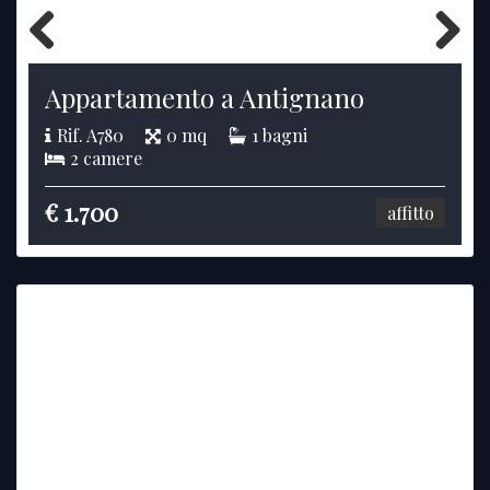
Previous
Next
Appartamento a Antignano
Rif. A780
0 mq
1 bagni
2 camere
€ 1.700
affitto