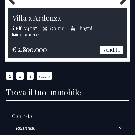
Previous
Next
Villa a Ardenza
Rif. V4087
650 mq
1 bagni
1 camere
€ 2.800.000
vendita
1
2
3
succ. »
Trova il tuo immobile
Contratto