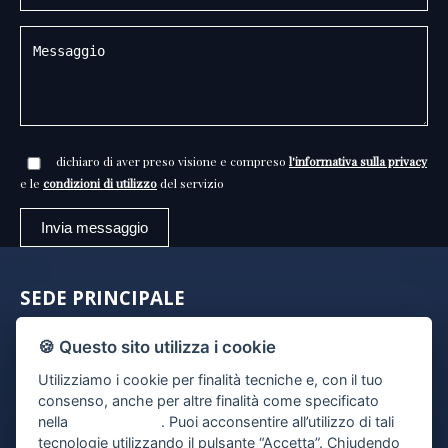
dichiaro di aver preso visione e compreso
l'informativa sulla privacy
e le
condizioni di utilizzo
del servizio
SEDE PRINCIPALE
🍪 Questo sito utilizza i cookie
Via Giovanni Marradi 177
57125 Livorno (LI)
Utilizziamo i cookie per finalità tecniche e, con il tuo
consenso, anche per altre finalità come specificato
Tel. 0586 800095
nella
cookie policy
. Puoi acconsentire all’utilizzo di tali
Cell. 340 8099213
tecnologie utilizzando il pulsante “Accetta”. Chiudendo