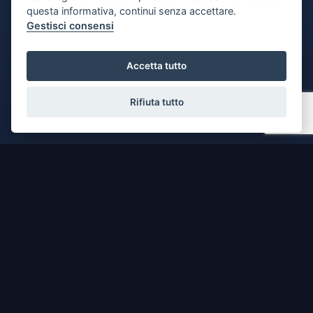
questa informativa, continui senza accettare.
Email:
info@radecogroup.com
Gestisci consensi
P.IVA: 01795900495
Accetta tutto
DOVE SIAMO
Rifiuta tutto
CONTATTACI