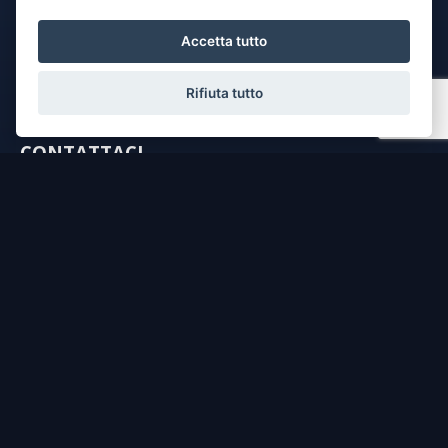
Accetta tutto
Rifiuta tutto
CONTATTACI
dichiaro di aver preso visione e compreso
l'informativa sulla privacy
e le
condizioni di utilizzo
del servizio