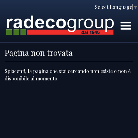
Select Language
▼
Home
Immobili
Chi Siamo
Immobili In Vendita
Pagina non trovata
Servizi
Immobili In Affitto
Spiacenti, la pagina che stai cercando non esiste o non è
Contatti
Lascia Una Richiesta
disponibile al momento.
Proponi Un Immobile
Richiedi Una Valutazione