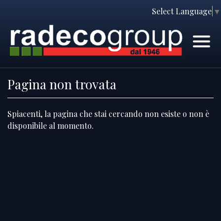
Select Language
▼
Home
Immobili
Chi Siamo
Immobili In Vendita
Pagina non trovata
Servizi
Immobili In Affitto
Spiacenti, la pagina che stai cercando non esiste o non è
Contatti
Lascia Una Richiesta
disponibile al momento.
Proponi Un Immobile
Richiedi Una Valutazione