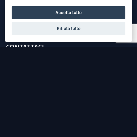
Accetta tutto
Rifiuta tutto
CONTATTACI
dichiaro di aver preso visione e compreso
l'informativa sulla privacy
e le
condizioni di utilizzo
del servizio