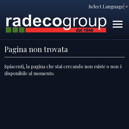
Select Language
▼
Home
Immobili
Chi Siamo
Immobili In Vendita
Pagina non trovata
Servizi
Immobili In Affitto
Spiacenti, la pagina che stai cercando non esiste o non è
Contatti
Lascia Una Richiesta
disponibile al momento.
Proponi Un Immobile
Richiedi Una Valutazione