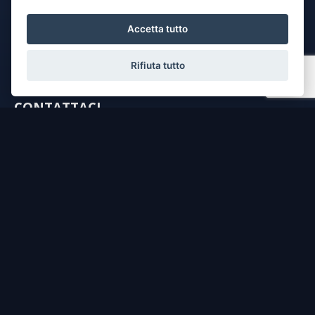
Accetta tutto
Rifiuta tutto
CONTATTACI
dichiaro di aver preso visione e compreso
l'informativa sulla privacy
e le
condizioni di utilizzo
del servizio