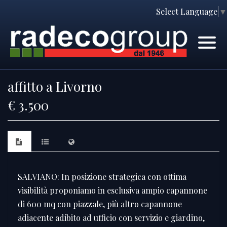
Select Language
▼
Home
Immobili
Chi Siamo
Immobili In Vendita
affitto a Livorno
Servizi
Immobili In Affitto
€ 3.500
Contatti
Lascia Una Richiesta
Proponi Un Immobile
Richiedi Una Valutazione
SALVIANO: In posizione strategica con ottima
visibilità proponiamo in esclusiva ampio capannone
di 600 mq con piazzale, più altro capannone
adiacente adibito ad ufficio con servizio e giardino,