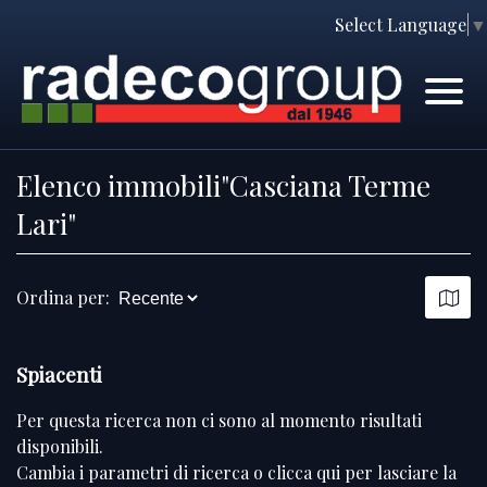
Select Language
▼
Home
Immobili
Chi Siamo
Immobili In Vendita
Elenco immobili"Casciana Terme
Servizi
Immobili In Affitto
Lari"
Contatti
Lascia Una Richiesta
Ordina per:
Proponi Un Immobile
Richiedi Una Valutazione
Spiacenti
Per questa ricerca non ci sono al momento risultati
disponibili.
Cambia i parametri di ricerca o
clicca qui per lasciare la